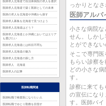
医師求人北海道で自治体病院の求人を選択
っかりとなさ
医師求人北海道で築く医師としての未来
医師アルバ
医師の求人を北海道や沖縄から探す
医師求人募集を北海道で見つけよう
小さな病院な
医師求人北海道はどう？
医師求人北海道とか沖縄においてはエリア
せん。しかし
も選びたい
とができない
医師求人北海道には科目不問も
医師求人北海道の魅力
そこで専門医
医師求人北海道の探し方
もらい診察を
医師求人 北海道
どの小さな病
医師求人の記事
す。
診察に来ても
医師転職関連
の宣伝になり
医師転職で検査医になりたい人
す。医師バイ
医師転職でゆとり勤務を目指す