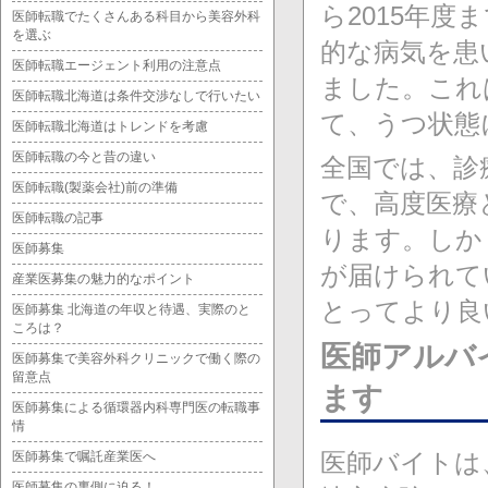
ら2015年度
医師転職でたくさんある科目から美容外科
を選ぶ
的な病気を患
医師転職エージェント利用の注意点
ました。これ
医師転職北海道は条件交渉なしで行いたい
て、うつ状態
医師転職北海道はトレンドを考慮
医師転職の今と昔の違い
全国では、診
医師転職(製薬会社)前の準備
で、高度医療
医師転職の記事
ります。しか
医師募集
が届けられて
産業医募集の魅力的なポイント
とってより良
医師募集 北海道の年収と待遇、実際のと
ころは？
医師アルバ
医師募集で美容外科クリニックで働く際の
留意点
ます
医師募集による循環器内科専門医の転職事
情
医師バイトは
医師募集で嘱託産業医へ
医師募集の裏側に迫る！