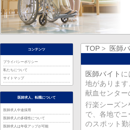
TOP
医師
コンテンツ
プライバシーポリシー
私たちについて
医師バイト
に
サイトマップ
地があります
献血センター
医師求人、転職について
行楽シーズン
医師求人中途採用
で、各地でニ
医師求人の多様性について
のスポット勤
医師求人は年収アップが可能