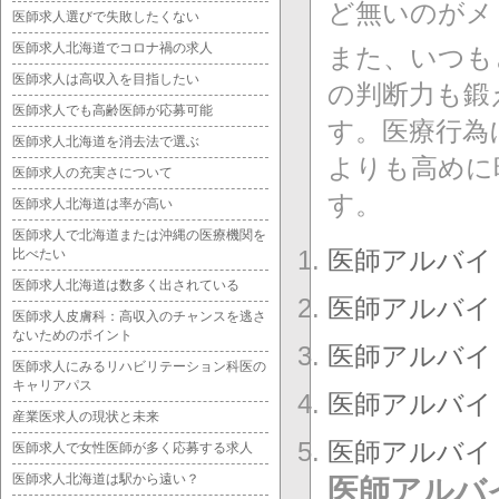
ど無いのがメ
医師求人選びで失敗したくない
医師求人北海道でコロナ禍の求人
また、いつも
医師求人は高収入を目指したい
の判断力も鍛
医師求人でも高齢医師が応募可能
す。医療行為
医師求人北海道を消去法で選ぶ
よりも高めに
医師求人の充実さについて
す。
医師求人北海道は率が高い
医師求人で北海道または沖縄の医療機関を
医師アルバイ
比べたい
医師求人北海道は数多く出されている
医師アルバイ
医師求人皮膚科：高収入のチャンスを逃さ
ないためのポイント
医師アルバイ
医師求人にみるリハビリテーション科医の
キャリアパス
医師アルバイ
産業医求人の現状と未来
医師アルバイ
医師求人で女性医師が多く応募する求人
医師求人北海道は駅から遠い？
医師アルバ