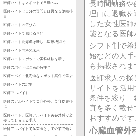
長時間勤務や
医師バイトはスポットで日勤のみ
医師バイトは自分の専門とは異なる診療科
理由に退職を
目
した女性医師
医師バイトの選び方
能となる医師
医師バイトで感じる喜び
医師バイト北海道は新しい医療機関で
シフト制で希
医師バイト内科の未来
始などの人手
医師バイトスポットで実務経験を積む
も掲載されま
医師のバイトは若者の特権？
医師のバイト北海道をスポット案件で選ぶ
医師求人の探
医師バイトの記事
サイトを活用
医師アルバイト
条件を絞り、
医師のアルバイトで美容外科、美容皮膚科
真を多く載せ
に
医師バイト、医師アルバイト美容外科で指
おすすめです
導してもらえる求人
心臓血管外
医師アルバイトで産業医として企業で働く