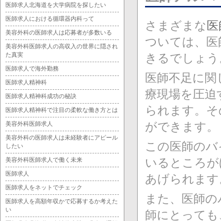
医師求人北海道を大学病院を探したい
医師求人における循環器内科って
さまざまな
医
美容外科の医師求人は応募者が多数いる
ついては、医
美容外科医師求人の高収入の世界に隠され
た真実
きるでしょう
医師求人で海外勤務
医師不足に関
医師求人精神科
療現場を圧迫
医師求人精神科成功の秘訣
られます。そ
医師求人精神科で注目の柔軟な働き方とは
ができます。
美容外科医師求人
美容外科の医師求人は未経験者にアピール
この医師のバ
したい
いるところが
美容外科医師求人で働く未来
医師求人
あげられます
医師求人をネットでチェック
また、医師の
医師求人を高額年収かで応募するか考えた
い
師にとっても