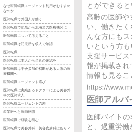
とができると
なぜ医師転職エージェント利用がおすすめ
なのか
高齢の医師や
医師転職で外国人が働く
い、働きたく
医師転職で他県から北海道の医療機関に
んな方にもス
医師転職について考えること
医師転職は託児所を求人で確認
いという方も
医師転職
支援サービス
医師転職は求人から当直の確認を
報が掲載され
医師転職は学会参加の補助がある大阪の医
情報も見るこ
療機関へ
医師転職エージェント選び
https://ww
医師転職は実績あるドクターによる美容外
科の医師求人
医師アルバ
医師転職エージェントの差
産業医へと医師転職
医師バイトの
医師転職で経験を積む
と、過重労働
医師転職で美容外科、美容皮膚科はあり？