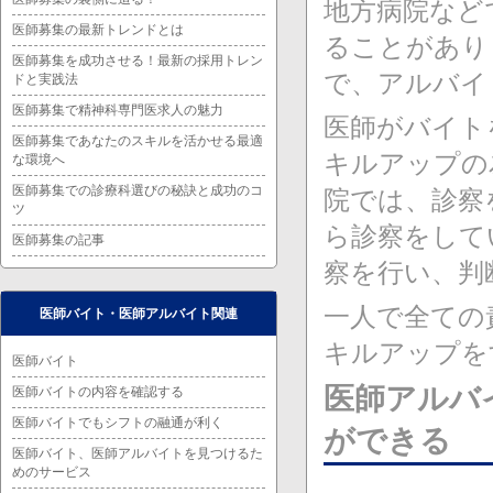
地方病院など
医師募集の最新トレンドとは
ることがあり
医師募集を成功させる！最新の採用トレン
で、アルバイ
ドと実践法
医師募集で精神科専門医求人の魅力
医師がバイト
医師募集であなたのスキルを活かせる最適
キルアップの
な環境へ
医師募集での診療科選びの秘訣と成功のコ
院では、診察
ツ
ら診察をして
医師募集の記事
察を行い、判
一人で全ての
医師バイト・医師アルバイト関連
キルアップを
医師バイト
医師アルバ
医師バイトの内容を確認する
医師バイトでもシフトの融通が利く
ができる
医師バイト、医師アルバイトを見つけるた
めのサービス