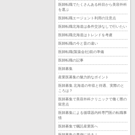
医師転職でたくさんある科目から美容外科
を選ぶ
医師転職エージェント利用の注意点
医師転職北海道は条件交渉なしで行いたい
医師転職北海道はトレンドを考慮
医師転職の今と昔の違い
医師転職(製薬会社)前の準備
医師転職の記事
医師募集
産業医募集の魅力的なポイント
医師募集 北海道の年収と待遇、実際のと
ころは？
医師募集で美容外科クリニックで働く際の
留意点
医師募集による循環器内科専門医の転職事
情
医師募集で嘱託産業医へ
医師募集の裏側に迫る！