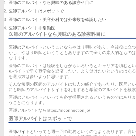
医師のアルバイトなら興味のある診療科目に
医師アルバイトはスポットで
医師のアルバイト美容外科では外来数を確認したい
医師アルバイト非常勤医
医師のアルバイトなら興味のある診療科目に
医師のアルバイト
ということならやはり興味があり、今後役に立つ
かし、やはり医師ということもありますので全くの素人的なものは
なります。
医師のアルバイトは経験をしながらいろいろとキャリアを積むと
ルバイト
で早く奨学金を返済したい、より儲けたいというのはある
を選ぶ方は多いように思います。
そんな短期の医師のアルバイトは知人の紹介であったり、医局とい
にも医師のアルバイトサイトを利用すると希望のアルバイトを検索
医師のアルバイトといっても必ず採用されるというものではありま
うことになります。
医師アルバイトならhttps://mconnection.jp/
医師アルバイトはスポットで
医師バイト
といっても週一回の勤務というのもよくあります。言い