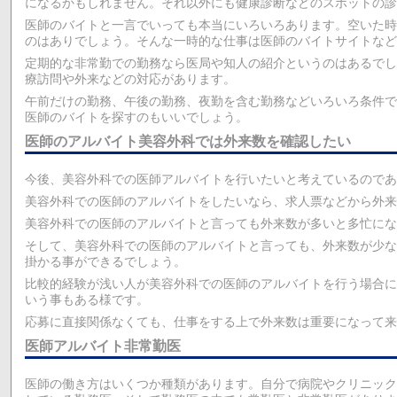
になるかもしれません。それ以外にも健康診断などのスポットの診
医師のバイトと一言でいっても本当にいろいろあります。空いた時
のはありでしょう。そんな一時的な仕事は医師のバイトサイトなど
定期的な非常勤での勤務なら医局や知人の紹介というのはあるでし
療訪問や外来などの対応があります。
午前だけの勤務、午後の勤務、夜勤を含む勤務などいろいろ条件で
医師のバイトを探すのもいいでしょう。
医師のアルバイト美容外科では外来数を確認したい
今後、美容外科での医師アルバイトを行いたいと考えているのであ
美容外科での医師のアルバイトをしたいなら、求人票などから外来
美容外科での医師のアルバイトと言っても外来数が多いと多忙にな
そして、美容外科での医師のアルバイトと言っても、外来数が少な
掛かる事ができるでしょう。
比較的経験が浅い人が美容外科での医師のアルバイトを行う場合に
いう事もある様です。
応募に直接関係なくても、仕事をする上で外来数は重要になって来
医師アルバイト非常勤医
医師の働き方はいくつか種類があります。自分で病院やクリニック