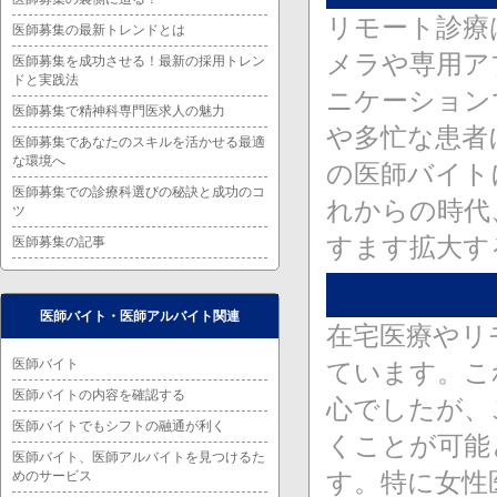
リモート診療
医師募集の最新トレンドとは
メラや専用ア
医師募集を成功させる！最新の採用トレン
ドと実践法
ニケーション
医師募集で精神科専門医求人の魅力
や多忙な患者
医師募集であなたのスキルを活かせる最適
な環境へ
の医師バイト
医師募集での診療科選びの秘訣と成功のコ
れからの時代
ツ
すます拡大す
医師募集の記事
医師バイト・医師アルバイト関連
在宅医療やリ
医師バイト
ています。こ
医師バイトの内容を確認する
心でしたが、
医師バイトでもシフトの融通が利く
くことが可能
医師バイト、医師アルバイトを見つけるた
す。特に女性
めのサービス