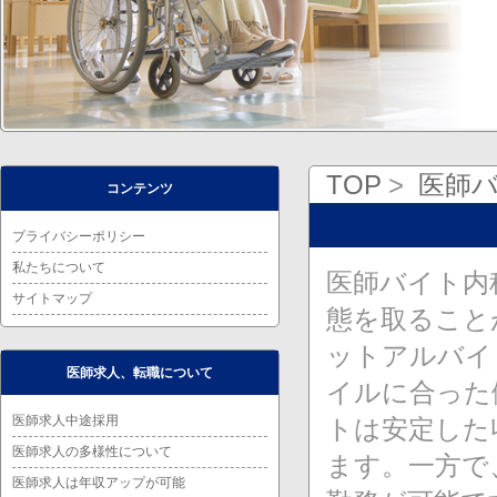
TOP
医師
コンテンツ
プライバシーポリシー
私たちについて
医師バイト内
サイトマップ
態を取ること
ットアルバイ
医師求人、転職について
イルに合った
医師求人中途採用
トは安定した
医師求人の多様性について
ます。一方で
医師求人は年収アップが可能