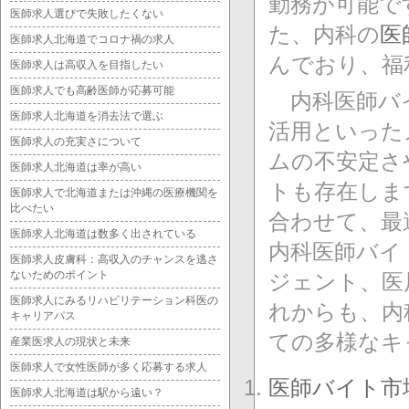
勤務が可能で
医師求人選びで失敗したくない
た、内科の
医
医師求人北海道でコロナ禍の求人
んでおり、福
医師求人は高収入を目指したい
医師求人でも高齢医師が応募可能
内科医師バイ
医師求人北海道を消去法で選ぶ
活用といった
医師求人の充実さについて
ムの不安定さ
医師求人北海道は率が高い
トも存在しま
医師求人で北海道または沖縄の医療機関を
比べたい
合わせて、最
医師求人北海道は数多く出されている
内科医師バイ
医師求人皮膚科：高収入のチャンスを逃さ
ないためのポイント
ジェント、医
医師求人にみるリハビリテーション科医の
れからも、内
キャリアパス
ての多様なキ
産業医求人の現状と未来
医師求人で女性医師が多く応募する求人
医師バイト市
医師求人北海道は駅から遠い？