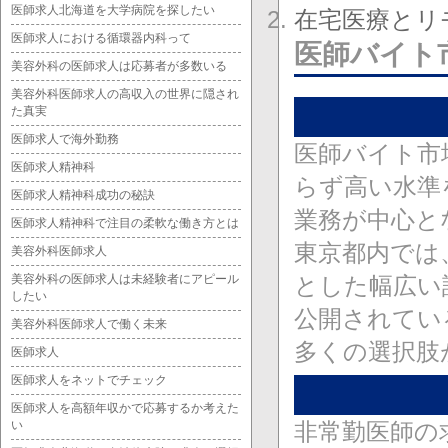
医師求人北海道を大学病院を探したい
在宅医療とリ
医師求人における循環器内科って
医師バイト
美容外科の医師求人は応募者が多数いる
美容外科医師求人の高収入の世界に隠され
た真実
医師求人で海外勤務
医師バイト市
医師求人精神科
らず高い水準
医師求人精神科成功の秘訣
業務が中心と
医師求人精神科で注目の柔軟な働き方とは
東京都内では
美容外科医師求人
美容外科の医師求人は未経験者にアピール
とした幅広い
したい
公開されてい
美容外科医師求人で働く未来
多くの選択肢
医師求人
医師求人をネットでチェック
医師求人を高額年収かで応募するか考えた
い
非常勤医師の