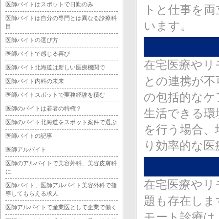
医師バイトはスポットで日勤のみ
トと仕事を両
医師バイトは自分の専門とは異なる診療科
います。
目
医師バイトの選び方
医師バイトで感じる喜び
在宅医療やリ
医師バイト北海道は新しい医療機関で
との連携が不
医師バイト内科の未来
の包括的なケ
医師バイトスポットで実務経験を積む
医師のバイトは若者の特権？
生活できる環
医師のバイト北海道をスポット案件で選ぶ
を行う場合、
医師バイトの記事
り効率的な医
医師アルバイト
医師のアルバイトで美容外科、美容皮膚科
に
在宅医療やリ
医師バイト、医師アルバイト美容外科で指
導してもらえる求人
題も存在しま
医師アルバイトで産業医として企業で働く
モート診療は