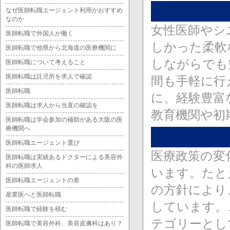
なぜ医師転職エージェント利用がおすすめ
なのか
女性医師やシ
医師転職で外国人が働く
しかった柔軟
医師転職で他県から北海道の医療機関に
しながらでも
医師転職について考えること
医師転職は託児所を求人で確認
間も手軽に行
医師転職
に、経験豊富
医師転職は求人から当直の確認を
教育機関や初
医師転職は学会参加の補助がある大阪の医
療機関へ
医師転職エージェント選び
医療政策の変
医師転職は実績あるドクターによる美容外
科の医師求人
います。たと
医師転職エージェントの差
の方針により
産業医へと医師転職
しています。
医師転職で経験を積む
テゴリーとし
医師転職で美容外科、美容皮膚科はあり？