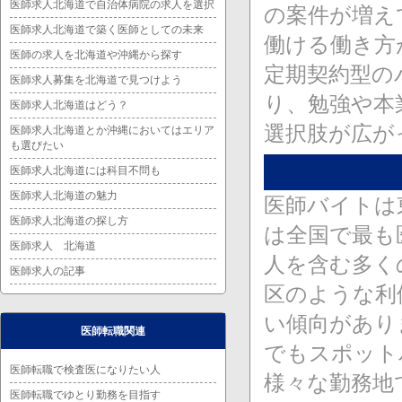
医師求人北海道で自治体病院の求人を選択
の案件が増え
医師求人北海道で築く医師としての未来
働ける働き方
医師の求人を北海道や沖縄から探す
定期契約型の
医師求人募集を北海道で見つけよう
り、勉強や本
医師求人北海道はどう？
選択肢が広が
医師求人北海道とか沖縄においてはエリア
も選びたい
医師求人北海道には科目不問も
医師求人北海道の魅力
医師バイトは
医師求人北海道の探し方
は全国で最も
医師求人 北海道
人を含む多く
医師求人の記事
区のような利
い傾向があり
医師転職関連
でもスポット
医師転職で検査医になりたい人
様々な勤務地
医師転職でゆとり勤務を目指す