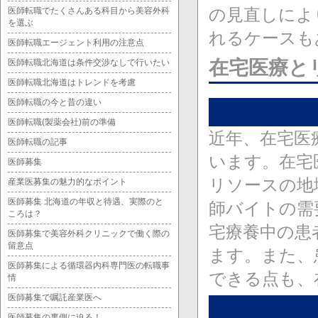
の見直しによ
医師転職でたくさんある科目から美容外科
を選ぶ
れるケースも
医師転職エージェント利用の注意点
在宅医療と
医師転職北海道は条件交渉なしで行いたい
医師転職北海道はトレンドを考慮
医師転職の今と昔の違い
医師転職(製薬会社)前の準備
近年、在宅医
医師転職の記事
います。在宅
医師募集
リソースの地
産業医募集の魅力的なポイント
医師募集 北海道の年収と待遇、実際のと
師バイトの需
ころは？
宅療養中の患
医師募集で美容外科クリニックで働く際の
留意点
ます。また、
医師募集による循環器内科専門医の転職事
できる点も、
情
医師募集で嘱託産業医へ
医師募集の裏側に迫る！