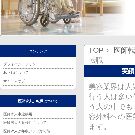
TOP
医師
コンテンツ
転職
プライバシーポリシー
実績
私たちについて
サイトマップ
美容業界は人
行う人は多い
医師求人、転職について
う人の中でも
医師求人中途採用
容外科への医
医師求人の多様性について
ます。
医師求人は年収アップが可能