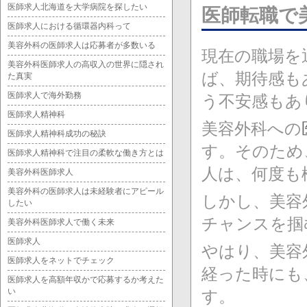
医師求人北海道を大学病院を探したい
医師転職で
医師求人における循環器内科って
美容外科の医師求人は応募者が多数いる
現在の職場を
美容外科医師求人の高収入の世界に隠され
ば、期待感も
た真実
医師求人で海外勤務
う不安感もあ
医師求人精神科
美容外科への
医師求人精神科成功の秘訣
す。そのため
医師求人精神科で注目の柔軟な働き方とは
人は、何度も
美容外科医師求人
美容外科の医師求人は未経験者にアピール
しかし、美容
したい
チャンスを掴
美容外科医師求人で働く未来
医師求人
やはり、美容
医師求人をネットでチェック
経った時にも
医師求人を高額年収かで応募するか考えた
い
す。