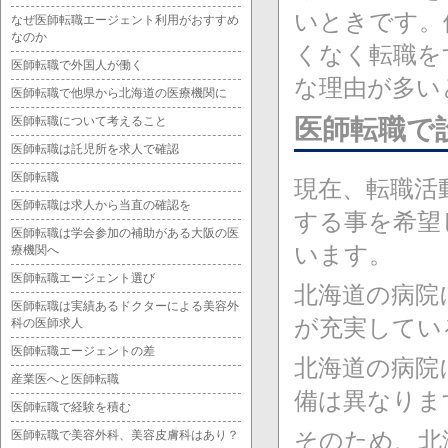
いときです。
なぜ医師転職エージェント利用がおすすめ
なのか
くなく転職を
医師転職で外国人が働く
な理由が多い
医師転職で他県から北海道の医療機関に
医師転職について考えること
医師転職で
医師転職は託児所を求人で確認
医師転職
現在、転職活
医師転職は求人から当直の確認を
する事を希望
医師転職は学会参加の補助がある大阪の医
います。
療機関へ
医師転職エージェント選び
北海道の病院
医師転職は実績あるドクターによる美容外
が充実してい
科の医師求人
医師転職エージェントの差
北海道の病院
産業医へと医師転職
備は異なりま
医師転職で経験を積む
そのため、北
医師転職で美容外科、美容皮膚科はあり？