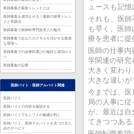
ュースも記憶
医師募集の最新トレンドとは
医師募集を成功させる！最新の採用トレン
それも、医師
ドと実践法
も早く、医師
医師募集で精神科専門医求人の魅力
療を患者に提
医師募集であなたのスキルを活かせる最適
な環境へ
医師の仕事内
医師募集での診療科選びの秘訣と成功のコ
ツ
学関連の研究
医師募集の記事
大きく変わり
大きな違いが
医師バイト・医師アルバイト関連
今までは、医
医師バイト
局の人事に従
医師バイトの内容を確認する
が、最近は自
医師バイトでもシフトの融通が利く
てきつつある
医師バイト、医師アルバイトを見つけるた
めのサービス
医師転職希望