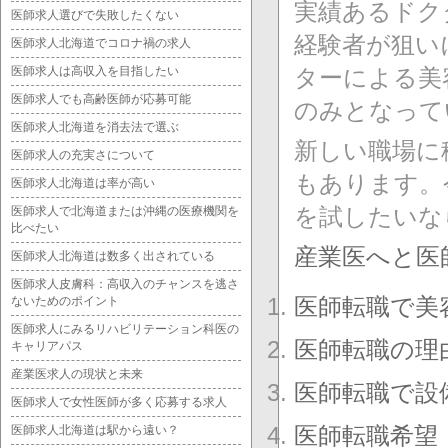
実績あるドク
医師求人選びで失敗したくない
経験者が狙い
医師求人北海道でコロナ禍の求人
医師求人は高収入を目指したい
ターによる美
医師求人でも高齢医師が応募可能
のみとなって
医師求人北海道を消去法で選ぶ
新しい職場に
医師求人の充実さについて
もあります。
医師求人北海道は率が高い
を試したいな
医師求人で北海道または沖縄の医療機関を
比べたい
産業医へと医
医師求人北海道は数多く出されている
医師求人皮膚科：高収入のチャンスを逃さ
医師転職で美
ないためのポイント
医師求人にみるリハビリテーション科医の
医師転職の理
キャリアパス
産業医求人の現状と未来
医師転職で設
医師求人で女性医師が多く応募する求人
医師転職希望
医師求人北海道は駅から遠い？