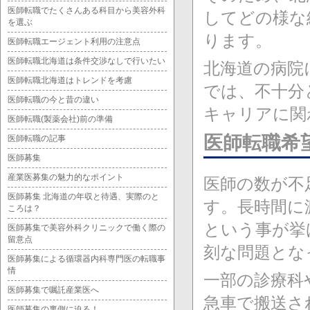
医師転職でたくさんある科目から美容外科
してどの様な
を選ぶ
ります。
医師転職エージェント利用の注意点
医師転職北海道は条件交渉なしで行いたい
北海道の病院
医師転職北海道はトレンドを考慮
では、不十分
医師転職の今と昔の違い
キャリアに関
医師転職(製薬会社)前の準備
医師転職希
医師転職の記事
医師募集
産業医募集の魅力的なポイント
医師の数が不
医師募集 北海道の年収と待遇、実際のと
す。長時間に
ころは？
という事が挙
医師募集で美容外科クリニックで働く際の
留意点
刻な問題とな
医師募集による循環器内科専門医の転職事
情
一部の診療科
医師募集で嘱託産業医へ
急車で搬送さ
医師募集の裏側に迫る！