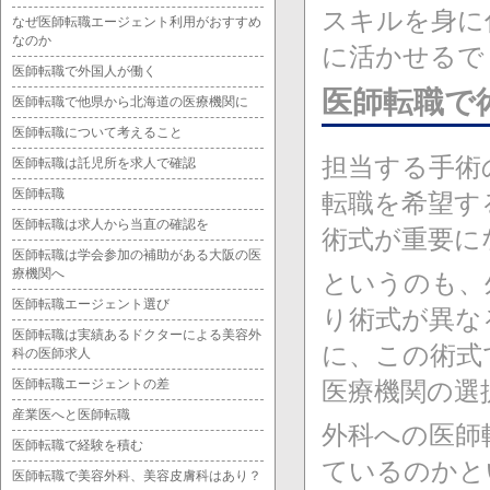
スキルを身に
なぜ医師転職エージェント利用がおすすめ
なのか
に活かせるで
医師転職で外国人が働く
医師転職で
医師転職で他県から北海道の医療機関に
医師転職について考えること
担当する手術
医師転職は託児所を求人で確認
医師転職
転職を希望す
医師転職は求人から当直の確認を
術式が重要に
医師転職は学会参加の補助がある大阪の医
療機関へ
というのも、
医師転職エージェント選び
り術式が異な
医師転職は実績あるドクターによる美容外
に、この術式
科の医師求人
医師転職エージェントの差
医療機関の選
産業医へと医師転職
外科への医師
医師転職で経験を積む
ているのかと
医師転職で美容外科、美容皮膚科はあり？