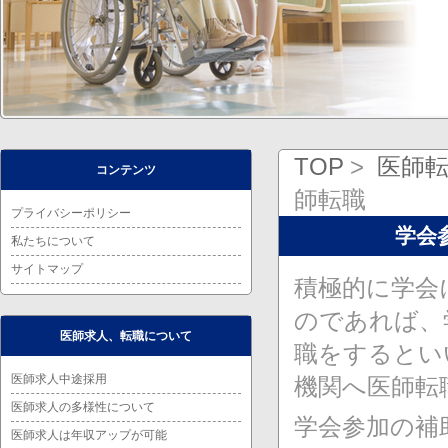
TOP
医師
コンテンツ
師転職
プライバシーポリシー
学会
私たちについて
サイトマップ
積極的に学会
のであれば、
医師求人、転職について
職をするとい
医師求人中途採用
機関へ医師転
医師求人の多様性について
学会参加の補
医師求人は年収アップが可能