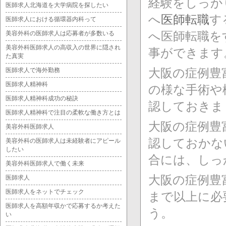
経験をしっか
医師求人北海道を大学病院を探したい
へ
医師転職
す
医師求人における循環器内科って
へ医師転職を
美容外科の医師求人は応募者が多数いる
美容外科医師求人の高収入の世界に隠され
事ができます
た真実
大阪の症例豊
医師求人で海外勤務
医師求人精神科
の様な手術や
医師求人精神科成功の秘訣
認しておきま
医師求人精神科で注目の柔軟な働き方とは
大阪の症例豊
美容外科医師求人
認しておかな
美容外科の医師求人は未経験者にアピール
したい
合には、しっ
美容外科医師求人で働く未来
大阪の症例豊
医師求人
医師求人をネットでチェック
まで以上に必
医師求人を高額年収かで応募するか考えた
う。
い