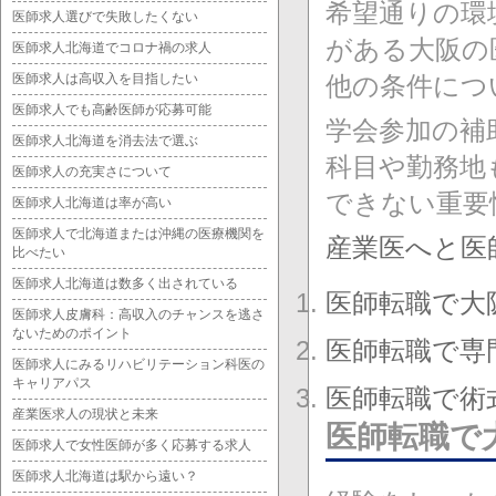
希望通りの環
医師求人選びで失敗したくない
がある大阪の
医師求人北海道でコロナ禍の求人
医師求人は高収入を目指したい
他の条件につ
医師求人でも高齢医師が応募可能
学会参加の補
医師求人北海道を消去法で選ぶ
科目や勤務地
医師求人の充実さについて
できない重要
医師求人北海道は率が高い
医師求人で北海道または沖縄の医療機関を
産業医へと医
比べたい
医師求人北海道は数多く出されている
医師転職で大
医師求人皮膚科：高収入のチャンスを逃さ
ないためのポイント
医師転職で専
医師求人にみるリハビリテーション科医の
キャリアパス
医師転職で術
産業医求人の現状と未来
医師転職で
医師求人で女性医師が多く応募する求人
医師求人北海道は駅から遠い？