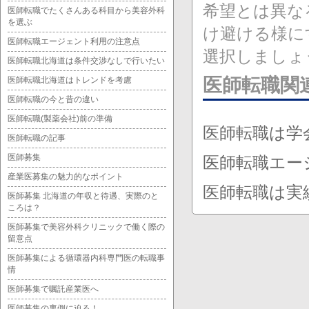
希望とは異な
医師転職でたくさんある科目から美容外科
を選ぶ
け避ける様に
医師転職エージェント利用の注意点
選択しましょ
医師転職北海道は条件交渉なしで行いたい
医師転職関
医師転職北海道はトレンドを考慮
医師転職の今と昔の違い
医師転職(製薬会社)前の準備
医師転職は学
医師転職の記事
医師募集
医師転職エー
産業医募集の魅力的なポイント
医師転職は実
医師募集 北海道の年収と待遇、実際のと
ころは？
医師募集で美容外科クリニックで働く際の
留意点
医師募集による循環器内科専門医の転職事
情
医師募集で嘱託産業医へ
医師募集の裏側に迫る！