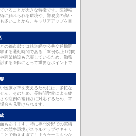
ていることが大きな特徴です。医師転
術に触れられる環境や、難易度の高い
も多いことから、キャリアアップを目
活
どの都市部では鉄道網や公共交通機関
容する通勤時間である「30分以上1時間
や商業施設も充実しているため、勤務
討する医師にとって重要なポイントで
響
い医療水準を支えるためには、多忙な
せん。そのため、長時間労働による疲
さや症例の複雑さに対応するため、常
場合も見受けられます。
成
面もあります。特に専門分野での実績
この競争環境がスキルアップやキャリ
ことで働きすぎてしまうケースも少な