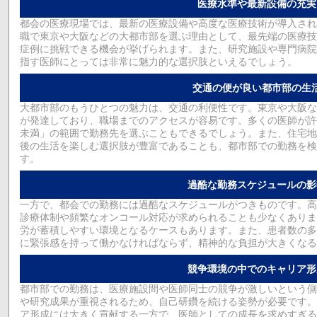
医療水準や最新設備の充実
都会の医療現場では、最新の医療設備や高度な医療技術が導入され
職で東京や大阪などの大都市部を選ぶ理由として、最先端の医療技
症例に挑戦できる機会が挙げられます。また、研究施設や専門病院
指す医師にとっては非常に魅力的な選択肢といえるでしょう。
交通の便が良い都市部の生
大都市部のもうひとつの魅力は、交通の利便性です。東京や大阪な
が発達しており、職場までのアクセスが容易です。多くの医師が許
未満」の範囲で勤務先を選ぶこともできるでしょう。また、住宅地
後の生活を楽しむ選択肢が豊富であることも、都市部での勤務を検
す。
過酷な勤務スケジュールの影
一方で、都会での勤務には過酷なスケジュールがつきものです。高
診療体制や頻繁なオンコール対応が求められることも少なくありま
労が蓄積しやすい環境となるケースもあります。また、患者数の多
に緊張感を持って働かなければならず、精神的な負担が大きくなる
競争環境の中でのキャリア形
都市部での勤務は、医療施設間や医師同士の競争が激しいという側
や研究成果が重視されるため、自己研鑽を続ける姿勢が必要です。
ア形成には大きく貢献する一方で、医師としての成長を求めすぎる