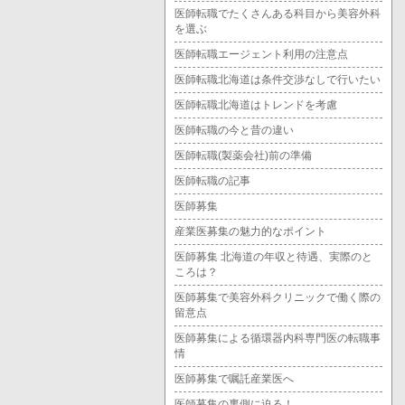
医師転職でたくさんある科目から美容外科
を選ぶ
医師転職エージェント利用の注意点
医師転職北海道は条件交渉なしで行いたい
医師転職北海道はトレンドを考慮
医師転職の今と昔の違い
医師転職(製薬会社)前の準備
医師転職の記事
医師募集
産業医募集の魅力的なポイント
医師募集 北海道の年収と待遇、実際のと
ころは？
医師募集で美容外科クリニックで働く際の
留意点
医師募集による循環器内科専門医の転職事
情
医師募集で嘱託産業医へ
医師募集の裏側に迫る！