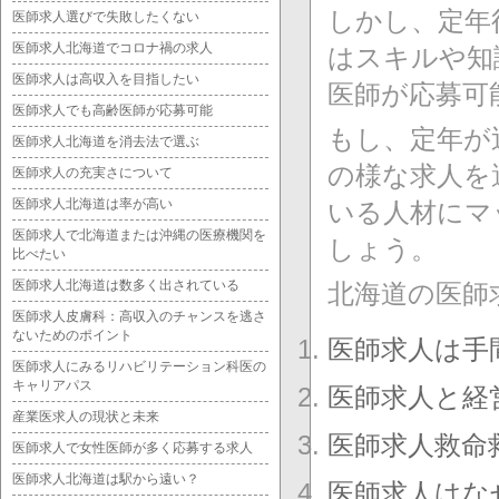
しかし、定年
医師求人選びで失敗したくない
医師求人北海道でコロナ禍の求人
はスキルや知
医師求人は高収入を目指したい
医師が応募可
医師求人でも高齢医師が応募可能
もし、定年が
医師求人北海道を消去法で選ぶ
の様な求人を
医師求人の充実さについて
医師求人北海道は率が高い
いる人材にマ
医師求人で北海道または沖縄の医療機関を
しょう。
比べたい
医師求人北海道は数多く出されている
北海道の医師
医師求人皮膚科：高収入のチャンスを逃さ
ないためのポイント
医師求人は手
医師求人にみるリハビリテーション科医の
キャリアパス
医師求人と経
産業医求人の現状と未来
医師求人救命
医師求人で女性医師が多く応募する求人
医師求人北海道は駅から遠い？
医師求人はな