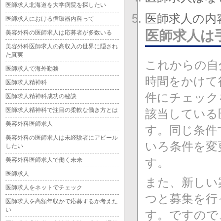
医師求人北海道を大学病院を探したい
医師求人の内
医師求人における循環器内科って
医師求人は
美容外科の医師求人は応募者が多数いる
美容外科医師求人の高収入の世界に隠され
た真実
これからの自
医師求人で海外勤務
時間をかけて
医師求人精神科
件にチェック
医師求人精神科成功の秘訣
医師求人精神科で注目の柔軟な働き方とは
該当している
美容外科医師求人
す。同じ条件
美容外科の医師求人は未経験者にアピール
いろ条件を変
したい
す。
美容外科医師求人で働く未来
医師求人
また、新しい
医師求人をネットでチェック
つと募集を行
医師求人を高額年収かで応募するか考えた
い
す。ですので