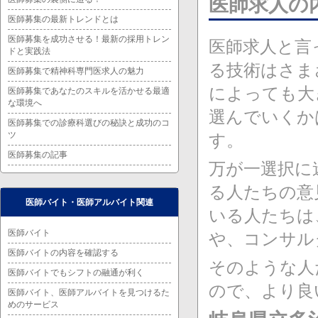
医師求人の
医師募集の最新トレンドとは
医師募集を成功させる！最新の採用トレン
医師求人と言
ドと実践法
る技術はさま
医師募集で精神科専門医求人の魅力
によっても大
医師募集であなたのスキルを活かせる最適
な環境へ
選んでいくか
医師募集での診療科選びの秘訣と成功のコ
ツ
す。
医師募集の記事
万が一選択に
る人たちの意
医師バイト・医師アルバイト関連
いる人たちは
医師バイト
や、コンサル
医師バイトの内容を確認する
そのような人
医師バイトでもシフトの融通が利く
ので、より良
医師バイト、医師アルバイトを見つけるた
めのサービス