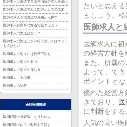
医師求人北海道で自治体病院の求人を選択
たいと思える
医師求人北海道で築く医師としての未来
ましょう。検
医師の求人を北海道や沖縄から探す
医師求人と
医師求人募集を北海道で見つけよう
医師求人北海道はどう？
医師求人北海道とか沖縄においてはエリア
医師求人に初
も選びたい
の経営方針を
医師求人北海道には科目不問も
また、所属の
医師求人北海道の魅力
医師求人北海道の探し方
よって、でき
医師求人 北海道
ポイントとな
医師求人の記事
優れた経営方
きており、
医
医師転職関連
に判断をする
医師転職で検査医になりたい人
人気の高い医
医師転職でゆとり勤務を目指す