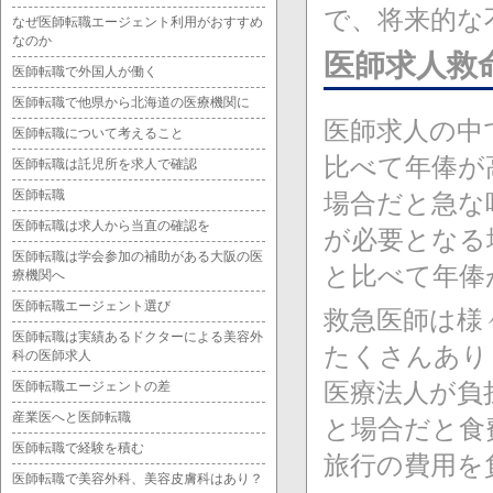
で、将来的な
なぜ医師転職エージェント利用がおすすめ
なのか
医師求人救
医師転職で外国人が働く
医師転職で他県から北海道の医療機関に
医師求人の中
医師転職について考えること
比べて年俸が
医師転職は託児所を求人で確認
医師転職
場合だと急な
医師転職は求人から当直の確認を
が必要となる
医師転職は学会参加の補助がある大阪の医
と比べて年俸
療機関へ
医師転職エージェント選び
救急医師は様
医師転職は実績あるドクターによる美容外
たくさんあり
科の医師求人
医療法人が負
医師転職エージェントの差
産業医へと医師転職
と場合だと食
医師転職で経験を積む
旅行の費用を
医師転職で美容外科、美容皮膚科はあり？