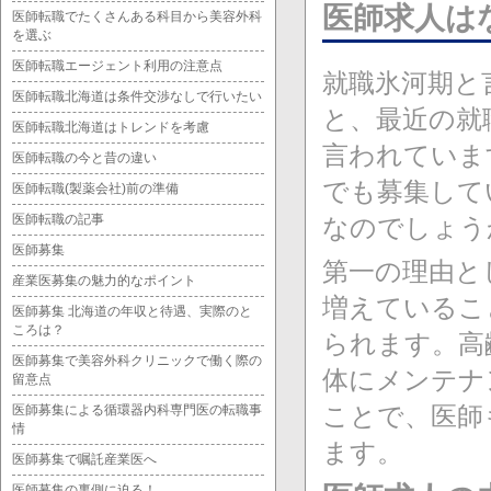
医師求人は
医師転職でたくさんある科目から美容外科
を選ぶ
医師転職エージェント利用の注意点
就職氷河期と
医師転職北海道は条件交渉なしで行いたい
と、最近の就
医師転職北海道はトレンドを考慮
言われていま
医師転職の今と昔の違い
でも募集して
医師転職(製薬会社)前の準備
医師転職の記事
なのでしょう
医師募集
第一の理由と
産業医募集の魅力的なポイント
増えているこ
医師募集 北海道の年収と待遇、実際のと
ころは？
られます。高
医師募集で美容外科クリニックで働く際の
体にメンテナ
留意点
ことで、医師
医師募集による循環器内科専門医の転職事
情
ます。
医師募集で嘱託産業医へ
医師募集の裏側に迫る！