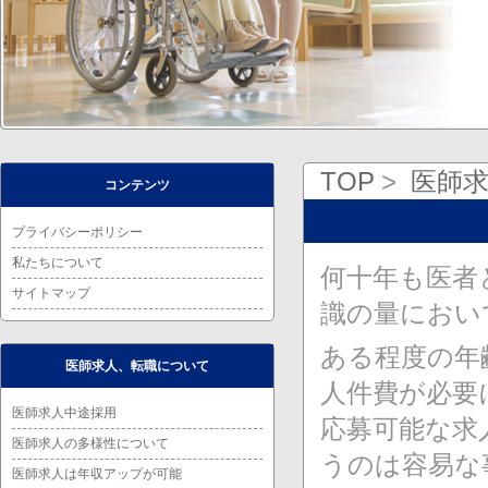
TOP
医師
コンテンツ
プライバシーポリシー
私たちについて
何十年も医者
サイトマップ
識の量におい
ある程度の年
医師求人、転職について
人件費が必要
医師求人中途採用
応募可能な求
医師求人の多様性について
うのは容易な
医師求人は年収アップが可能