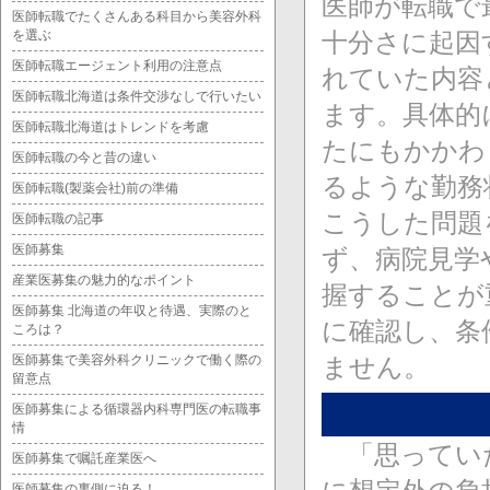
医師が転職で
医師転職でたくさんある科目から美容外科
を選ぶ
十分さに起因
医師転職エージェント利用の注意点
れていた内容
医師転職北海道は条件交渉なしで行いたい
ます。具体的
医師転職北海道はトレンドを考慮
たにもかかわ
医師転職の今と昔の違い
るような勤務
医師転職(製薬会社)前の準備
こうした問題
医師転職の記事
医師募集
ず、病院見学
産業医募集の魅力的なポイント
握することが
医師募集 北海道の年収と待遇、実際のと
に確認し、条
ころは？
医師募集で美容外科クリニックで働く際の
ません。
留意点
医師募集による循環器内科専門医の転職事
情
「思っていた
医師募集で嘱託産業医へ
医師募集の裏側に迫る！