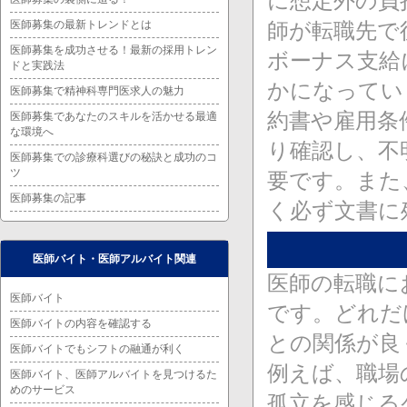
に想定外の負
医師募集の最新トレンドとは
師が転職先で
医師募集を成功させる！最新の採用トレン
ボーナス支給
ドと実践法
かになってい
医師募集で精神科専門医求人の魅力
約書や雇用条
医師募集であなたのスキルを活かせる最適
な環境へ
り確認し、不
医師募集での診療科選びの秘訣と成功のコ
ツ
要です。また
医師募集の記事
く必ず文書に
医師バイト・医師アルバイト関連
医師の転職に
医師バイト
です。どれだ
医師バイトの内容を確認する
との関係が良
医師バイトでもシフトの融通が利く
例えば、職場
医師バイト、医師アルバイトを見つけるた
めのサービス
孤立を感じる