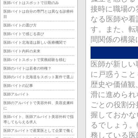
医師バイトはスポットで日勤のみ
接時に職場の
医師バイトは自分の専門とは異なる診療科
目
なる医師や看
医師バイトの選び方
す。また、転
医師バイトで感じる喜び
間関係の構築
医師バイト北海道は新しい医療機関で
医師バイト内科の未来
医師バイトスポットで実務経験を積む
医師が新しい
医師のバイトは若者の特権？
に戸惑うこと
医師のバイト北海道をスポット案件で選ぶ
歴史や価値観
医師バイトの記事
滑に進められ
医師アルバイト
ごとの役割分
医師のアルバイトで美容外科、美容皮膚科
に
握しておかな
医師バイト、医師アルバイト美容外科で指
導してもらえる求人
るでしょう。
医師アルバイトで産業医として企業で働く
務している医