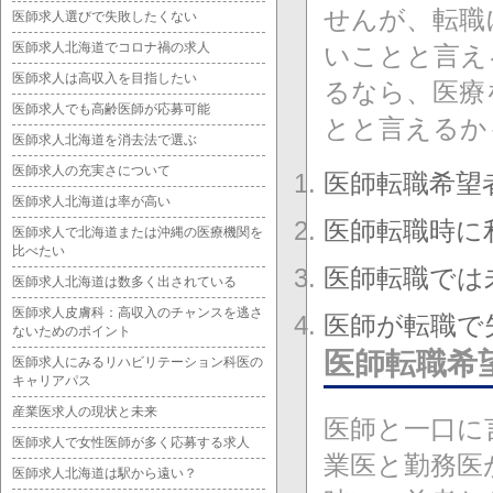
せんが、転職
医師求人選びで失敗したくない
医師求人北海道でコロナ禍の求人
いことと言え
医師求人は高収入を目指したい
るなら、医療
医師求人でも高齢医師が応募可能
とと言えるか
医師求人北海道を消去法で選ぶ
医師求人の充実さについて
医師転職希望
医師求人北海道は率が高い
医師転職時に
医師求人で北海道または沖縄の医療機関を
比べたい
医師転職では
医師求人北海道は数多く出されている
医師求人皮膚科：高収入のチャンスを逃さ
医師が転職で
ないためのポイント
医師転職希
医師求人にみるリハビリテーション科医の
キャリアパス
産業医求人の現状と未来
医師と一口に
医師求人で女性医師が多く応募する求人
業医と勤務医
医師求人北海道は駅から遠い？