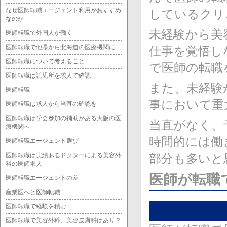
なぜ医師転職エージェント利用がおすすめ
しているクリ
なのか
未経験から美
医師転職で外国人が働く
医師転職で他県から北海道の医療機関に
仕事を覚悟し
医師転職について考えること
で医師の転職
医師転職は託児所を求人で確認
また、未経験
医師転職
事において重
医師転職は求人から当直の確認を
医師転職は学会参加の補助がある大阪の医
当直がなく、
療機関へ
時間的には働
医師転職エージェント選び
医師転職は実績あるドクターによる美容外
部分も多いと
科の医師求人
医師が転職
医師転職エージェントの差
産業医へと医師転職
医師転職で経験を積む
医師転職で美容外科、美容皮膚科はあり？