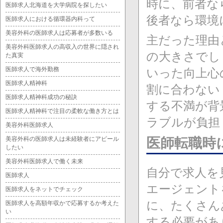
時に、前者な
医師求人北海道を大学病院を探したい
後者なら環境
医師求人における循環器内科って
美容外科の医師求人は応募者が多数いる
主だった理由
美容外科医師求人の高収入の世界に隠され
の大きさでし
た真実
医師求人で海外勤務
いった向上心
医師求人精神科
割に合わない
医師求人精神科成功の秘訣
する不満が背
医師求人精神科で注目の柔軟な働き方とは
ラブルが負担
美容外科医師求人
美容外科の医師求人は未経験者にアピール
医師転職時
したい
美容外科医師求人で働く未来
自分で求人を
医師求人
エージェント
医師求人をネットでチェック
に、たくさん
医師求人を高額年収かで応募するか考えた
い
する必要があ